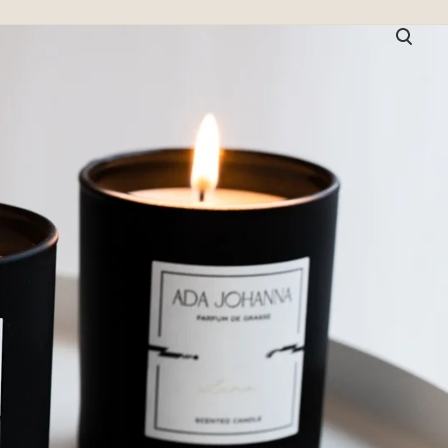
lisati ostukorvi.
Vaata ostukorvi