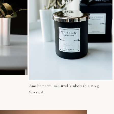
Amelie parfüümküünal kinkekarbis 220 g
Vaata lisaks