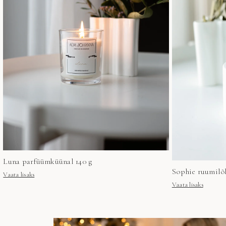
Luna parfüümküünal 140 g
Sophie ruumilõ
Vaata lisaks
Vaata lisaks