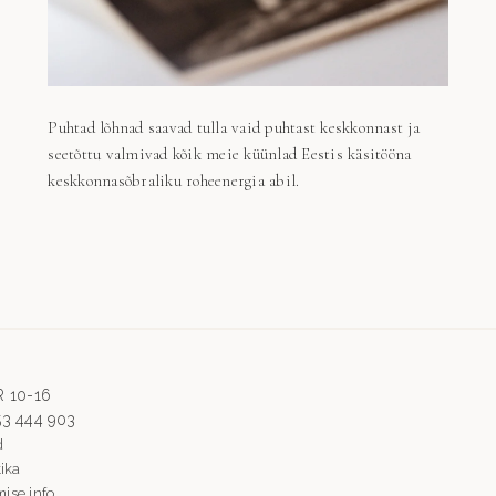
Puhtad lõhnad saavad tulla vaid puhtast keskkonnast ja
seetõttu valmivad kõik meie küünlad Eestis käsitööna
keskkonnasõbraliku roheenergia abil.
-R 10-16
 53 444 903
d
tika
ise info