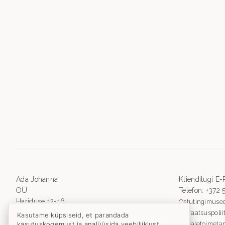
Ada Johanna
Klienditugi E
OÜ
Telefon: +372
Hariduse 12-16
Ostutingimuse
Viljandi 71011 Eesti
Privaatsuspolii
Kasutame küpsiseid, et parandada
Reg. kood:
kasutuskogemust ja analüüsida veebiliiklust.
16451383
Kohaletoimetam