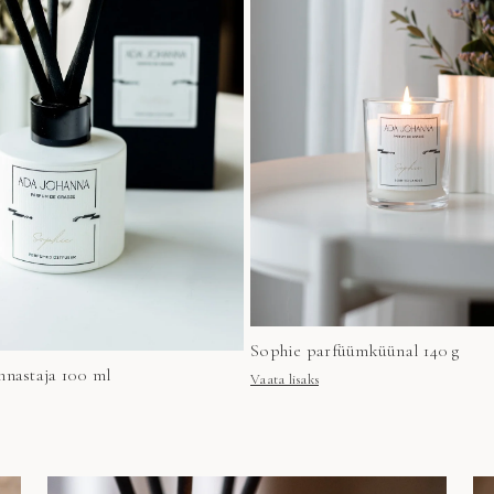
Sophie parfüümküünal 140 g
hnastaja 100 ml
Vaata lisaks