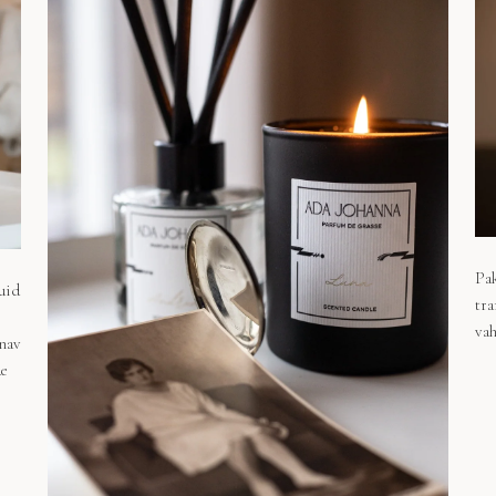
Pak
uid
tra
vah
nav
de