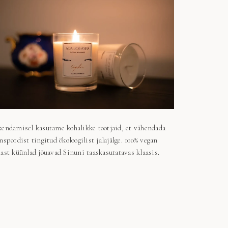
endamisel kasutame kohalikke tootjaid, et vähendada
nspordist tingitud ökoloogilist jalajälge. 100% vegan
ast küünlad jõuavad Sinuni taaskasutatavas klaasis.