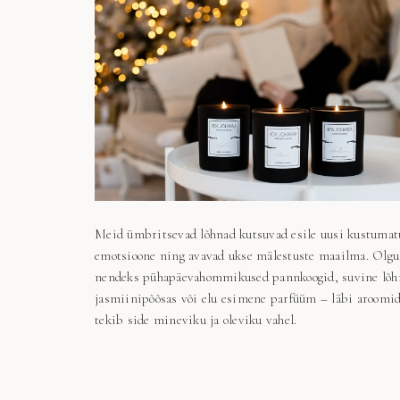
Meid ümbritsevad lõhnad kutsuvad esile uusi kustumat
emotsioone ning avavad ukse mälestuste maailma. Olgu
nendeks pühapäevahommikused pannkoogid, suvine lõh
jasmiinipõõsas või elu esimene parfüüm – läbi aroomi
tekib side mineviku ja oleviku vahel.