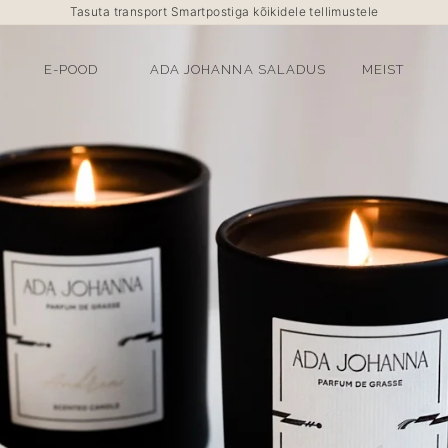
Tasuta transport Smartpostiga kõikidele tellimustele
E-POOD
ADA JOHANNA SALADUS
MEIST
PARFÜÜMKÜÜNLAD
RUUMILÕHNASTAJAD
KINKEKOMPLEKTID
KINKEKAARDID