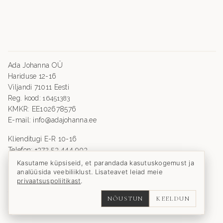
Ada Johanna OÜ
Hariduse 12-16
Viljandi 71011 Eesti
Reg. kood:
16451383
KMKR: EE102678576
E-mail: info@adajohanna.ee
Klienditugi E-R 10-16
Telefon: +372 53 444 903
Ostutingimused
Kasutame küpsiseid, et parandada kasutuskogemust ja
analüüsida veebiliiklust. Lisateavet leiad meie
Privaatsuspoliitika
privaatsuspoliitikast
.
Kohaletoimetamise info
Taganemisõigus
NÕUSTUN
KEELDUN