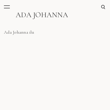
lisati ostukorvi.
Vaata ostukorvi
ADA JOHANNA
Ada Johanna ilu