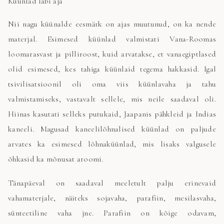
Küünlad läbi aja
Nii nagu küünalde eesmärk on ajas muutunud, on ka nende
materjal. Esimesed küünlad valmistati Vana-Roomas
loomarasvast ja pilliroost, kuid arvatakse, et vanaegiptlased
olid esimesed, kes tahiga küünlaid tegema hakkasid. Igal
tsivilisatsioonil oli oma viis küünlavaha ja tahu
valmistamiseks, vastavalt sellele, mis neile saadaval oli.
Hiinas kasutati selleks putukaid, Jaapanis pähkleid ja Indias
kaneeli. Magusad kaneelilõhnalised küünlad on paljude
arvates ka esimesed lõhnaküünlad, mis lisaks valgusele
õhkasid ka mõnusat aroomi.
Tänapäeval on saadaval meeletult palju erinevaid
vahamaterjale, näiteks sojavaha, parafiin, mesilasvaha,
sünteetiline vaha jne. Parafiin on kõige odavam,