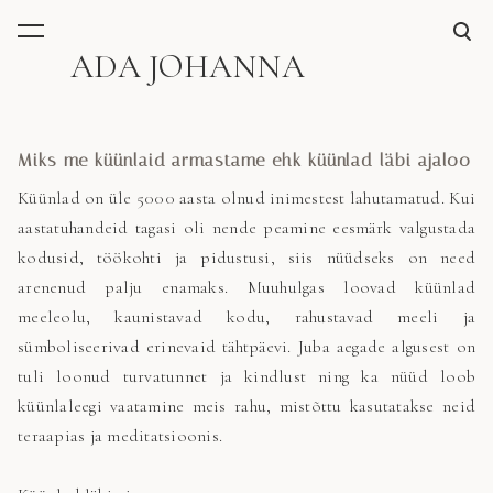
lisati ostukorvi.
Vaata ostukorvi
ADA JOHANNA
Miks me küünlaid armastame ehk küünlad läbi ajaloo
Küünlad on üle 5000 aasta olnud inimestest lahutamatud. Kui
aastatuhandeid tagasi oli nende peamine eesmärk valgustada
kodusid, töökohti ja pidustusi, siis nüüdseks on need
arenenud palju enamaks. Muuhulgas loovad küünlad
meeleolu, kaunistavad kodu, rahustavad meeli ja
sümboliseerivad erinevaid tähtpäevi. Juba aegade algusest on
tuli loonud turvatunnet ja kindlust ning ka nüüd loob
küünlaleegi vaatamine meis rahu, mistõttu kasutatakse neid
teraapias ja meditatsioonis.