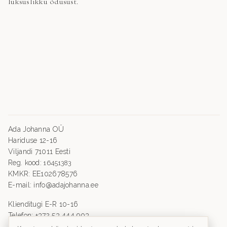
luksuslikku õdusust.
Ada Johanna OÜ
Hariduse 12-16
Viljandi 71011 Eesti
Reg. kood:
16451383
KMKR: EE102678576
E-mail: info@adajohanna.ee
Klienditugi E-R 10-16
Telefon: +372 53 444 903
Ostutingimused