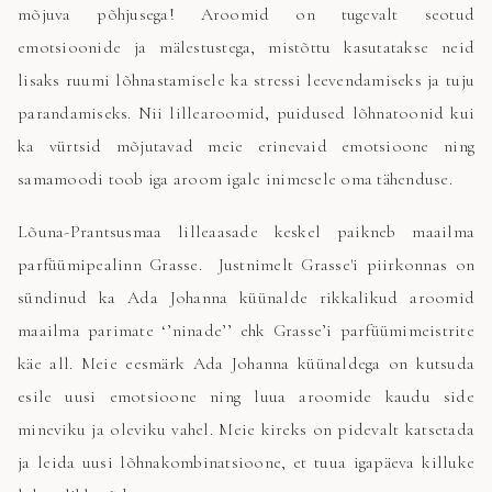
mõjuva põhjusega! Aroomid on tugevalt seotud
emotsioonide ja mälestustega, mistõttu kasutatakse neid
lisaks ruumi lõhnastamisele ka stressi leevendamiseks ja tuju
parandamiseks. Nii lillearoomid, puidused lõhnatoonid kui
ka vürtsid mõjutavad meie erinevaid emotsioone ning
samamoodi toob iga aroom igale inimesele oma tähenduse.
Lõuna-Prantsusmaa lilleaasade keskel paikneb maailma
parfüümipealinn Grasse. Justnimelt Grasse'i piirkonnas on
sündinud ka Ada Johanna küünalde rikkalikud aroomid
maailma parimate ‘’ninade’’ ehk Grasse’i parfüümimeistrite
käe all. Meie eesmärk Ada Johanna küünaldega on kutsuda
esile uusi emotsioone ning luua aroomide kaudu side
mineviku ja oleviku vahel. Meie kireks on pidevalt katsetada
ja leida uusi lõhnakombinatsioone, et tuua igapäeva killuke