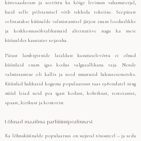
kättesaadavam ja seetõttu ka kõige levinum vahamaterjal,
kuid selle põletamisel võib tekkida toksiine. Seepärast
eelistatakse küünalde valmistamisel järjest enam looduslikke
ja keskkonnasõbralikumaid alternatiive nagu ka meie
küünaldes kasutatav sojavaha.
Pärast lambipirnide laialdast kasutuselevõttu ei olnud
küünlaid enam igas kodus valgusallikana vaja. Nende
valmistamine oli kallis ja need muutusid luksusesemeteks.
Küünlad hakkasid koguma populaarsust taas 1980ndatel ning
nüüd leiad neid pea igast kodust, kohvikust, restoranist,
spaast, kirikust ja kontorist.
Lõhnad maailma parfüümipealinnast
Ka lõhnaküünalde populaarsus on sujuval tõusuteel – ja seda