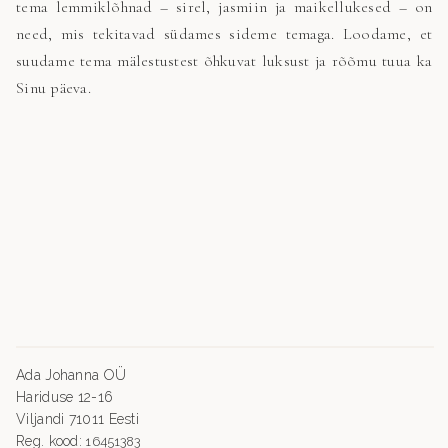
tema lemmiklõhnad – sirel, jasmiin ja maikellukesed – on
need, mis tekitavad südames sideme temaga. Loodame, et
suudame tema mälestustest õhkuvat luksust ja rõõmu tuua ka
Sinu päeva.
Ada Johanna OÜ
Hariduse 12-16
Viljandi 71011 Eesti
Reg. kood:
16451383