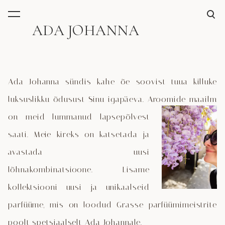
lisati ostukorvi.
Vaata ostukorvi
ADA JOHANNA
Ada Johanna sündis kahe õe soovist tuua killuke
luksuslikku õdusust Sinu igapäeva. Aroomide
maailm
on meid lummanud lapsepõlvest
saati. Meie kireks on katsetada ja
avastada uusi
lõhnakombinatsioone. Lisame
kollektsiooni uusi ja unikaalseid
parfüüme, mis on loodud Grasse parfüümimeistrite
poolt spetsiaalselt Ada Johannale.