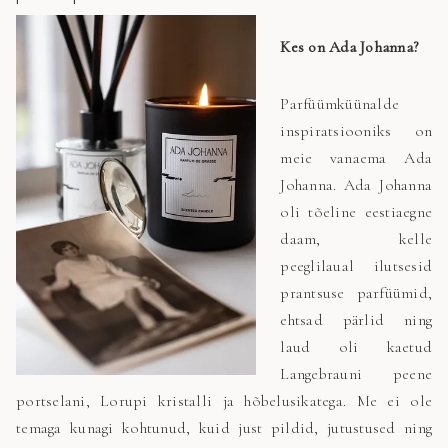
Kes on Ada Johanna?
Parfüümküünalde
inspiratsiooniks on
meie vanaema Ada
Johanna. Ada Johanna
oli tõeline eestiaegne
daam, kelle
peeglilaual ilutsesid
prantsuse parfüümid,
ehtsad pärlid ning
laud oli kaetud
Langebrauni peene
portselani, Lorupi kristalli ja hõbelusikatega. Me ei ole
temaga kunagi kohtunud, kuid just pildid, jutustused ning