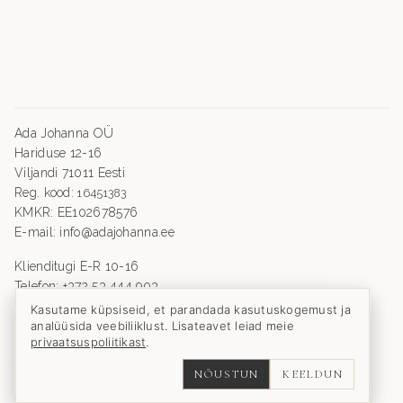
Ada Johanna OÜ
Hariduse 12-16
Viljandi 71011 Eesti
Reg. kood:
16451383
KMKR: EE102678576
E-mail: info@adajohanna.ee
Klienditugi E-R 10-16
Telefon: +372 53 444 903
Ostutingimused
Kasutame küpsiseid, et parandada kasutuskogemust ja
analüüsida veebiliiklust. Lisateavet leiad meie
Privaatsuspoliitika
privaatsuspoliitikast
.
Kohaletoimetamise info
Taganemisõigus
NÕUSTUN
KEELDUN